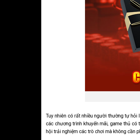
Tuy nhiên có rất nhiều người thường tự hỏi 
các chương trình khuyến mãi, game thủ có 
hội trải nghiệm các trò chơi mà không cần ph