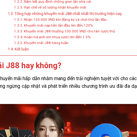
Nắm bắt quy định chống gian lận nhà cái
Hạn chế về số lượng nhận khuyến mãi
Tổng hợp những khuyến mãi J88 chất nhất thị trường hiện nay
Nhận 150.000 VND khi đăng ký và chơi thử lần đầu
Khuyến mãi nạp tiền lần đầu lên đến 120%
Khuyến mãi J88 thưởng 100.000 VND cho tân cược thủ
Hoàn trả anh em thua cược lên đến 1.5%
Khuyến mãi J88 hàng tuần
Kết luận
ãi J88 hay không?
huyến mãi hấp dẫn nhằm mang đến trải nghiệm tuyệt vời cho các th
ng ngừng cập nhật và phát triển nhiều chương trình ưu đãi đa d