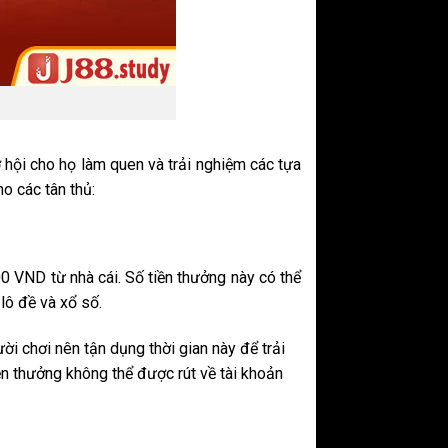
hội cho họ làm quen và trải nghiệm các tựa
ho các tân thủ:
0 VND từ nhà cái. Số tiền thưởng này có thể
lô đề và xổ số.
ời chơi nên tận dụng thời gian này để trải
ền thưởng không thể được rút về tài khoản