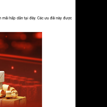
ến mãi hấp dẫn tại đây. Các ưu đãi này được