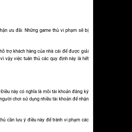
nhận ưu đãi. Những game thủ vi phạm sẽ bị
 hỗ trợ khách hàng của nhà cái để được giải
vì vậy việc tuân thủ các quy định này là hết
 Điều này có nghĩa là mỗi tài khoản đăng ký
 người chơi sử dụng nhiều tài khoản để nhận
hủ cần lưu ý điều này để tránh vi phạm các