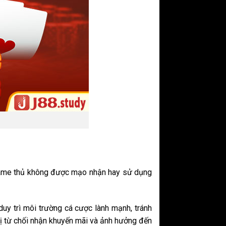
ame thủ không được mạo nhận hay sử dụng
y trì môi trường cá cược lành mạnh, tránh
c bị từ chối nhận khuyến mãi và ảnh hưởng đến