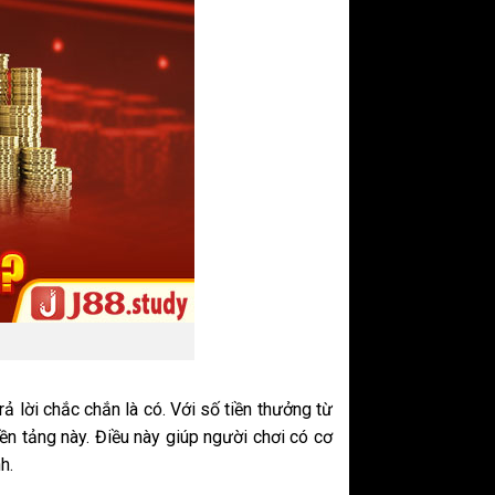
ả lời chắc chắn là có. Với số tiền thưởng từ
n tảng này. Điều này giúp người chơi có cơ
h.