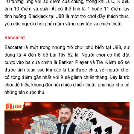
10 tương ứng với số điểm của chúng, trong khi J, Q, K đều
tính 10 điểm và quân Át có thể tính là 1 hoặc 11 điểm tùy
tình huống. Blackjack tại J88 là một trò chơi đầy thách thức,
yêu cầu người chơi phải nắm vững quy tắc và chiến thuật.
Baccarat
Baccarat là một trong những trò chơi phổ biến tại J88, sử
dụng từ 4 đến 8 bộ bài Tây 52 lá. Người chơi có thể đặt
cược vào ba cửa chính là Banker, Player và Tie. Điểm số sẽ
được tính toán sau khi các lá bài được chia, với người chơi
có tổng điểm gần nhất với 9 sẽ giành chiến thắng. Đây là trò
chơi dễ hiểu, không đòi hỏi nhiều chiến thuật, phù hợp cho cả
những tân cược thủ.