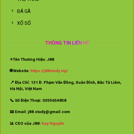
ĐÁ GÀ
XỔ SỐ
THÔNG TIN LIÊN HỆ
⭐️Tên Thương Hiệu: J88
🌐 Website:
https://j88study.vip/
📍 Địa Chỉ: 131 Đ. Phạm Văn Đồng, Xuân Đỉnh, Bắc Từ Liêm,
Hà Nội, Việt Nam
📞 Số Điện Thoại: 0355654858
📧 Email:
j88.study@gmail.com
📊 CEO của J88:
Kay Nguyễn