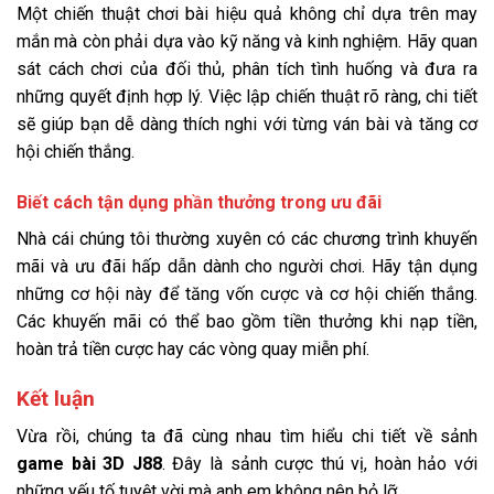
Một chiến thuật chơi bài hiệu quả không chỉ dựa trên may
mắn mà còn phải dựa vào kỹ năng và kinh nghiệm. Hãy quan
sát cách chơi của đối thủ, phân tích tình huống và đưa ra
những quyết định hợp lý. Việc lập chiến thuật rõ ràng, chi tiết
sẽ giúp bạn dễ dàng thích nghi với từng ván bài và tăng cơ
hội chiến thắng.
Biết cách tận dụng phần thưởng trong ưu đãi
Nhà cái chúng tôi thường xuyên có các chương trình khuyến
mãi và ưu đãi hấp dẫn dành cho người chơi. Hãy tận dụng
những cơ hội này để tăng vốn cược và cơ hội chiến thắng.
Các khuyến mãi có thể bao gồm tiền thưởng khi nạp tiền,
hoàn trả tiền cược hay các vòng quay miễn phí.
Kết luận
Vừa rồi, chúng ta đã cùng nhau tìm hiểu chi tiết về sảnh
game bài 3D J88
. Đây là sảnh cược thú vị, hoàn hảo với
những yếu tố tuyệt vời mà anh em không nên bỏ lỡ.