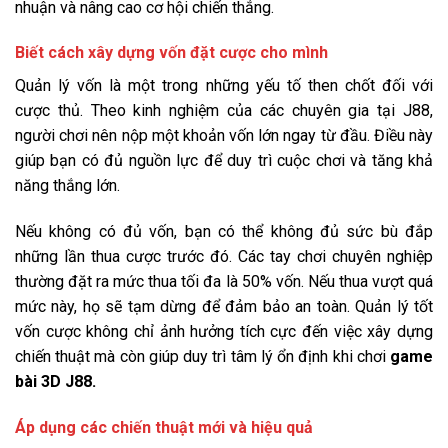
nhuận và nâng cao cơ hội chiến thắng.
Biết cách xây dựng vốn đặt cược cho mình
Quản lý vốn là một trong những yếu tố then chốt đối với
cược thủ. Theo kinh nghiệm của các chuyên gia tại J88,
người chơi nên nộp một khoản vốn lớn ngay từ đầu. Điều này
giúp bạn có đủ nguồn lực để duy trì cuộc chơi và tăng khả
năng thắng lớn.
Nếu không có đủ vốn, bạn có thể không đủ sức bù đắp
những lần thua cược trước đó. Các tay chơi chuyên nghiệp
thường đặt ra mức thua tối đa là 50% vốn. Nếu thua vượt quá
mức này, họ sẽ tạm dừng để đảm bảo an toàn. Quản lý tốt
vốn cược không chỉ ảnh hưởng tích cực đến việc xây dựng
chiến thuật mà còn giúp duy trì tâm lý ổn định khi chơi
game
bài 3D J88.
Áp dụng các chiến thuật mới và hiệu quả