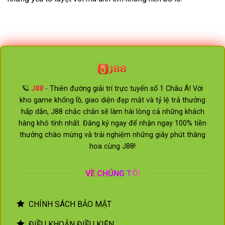
🪐
J88
- Thiên đường giải trí trực tuyến số 1 Châu Á! Với
kho game khổng lồ, giao diện đẹp mắt và tỷ lệ trả thưởng
hấp dẫn, J88 chắc chắn sẽ làm hài lòng cả những khách
hàng khó tính nhất. Đăng ký ngay để nhận ngay 100% tiền
thưởng chào mừng và trải nghiệm những giây phút thăng
hoa cùng J88!
VỀ CHÚNG TÔI
CHÍNH SÁCH BẢO MẬT
ĐIỀU KHOẢN ĐIỀU KIỆN