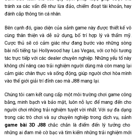
tránh xa các vấn đề như lừa đảo, chiếm đoạt tài khoản, hay
đánh cắp thông tin cá nhân.
Bên cạnh đó, giao diện của sảnh game này được thiết kế vô
cùng thân thiện và dễ sử dụng, bố trí hợp lý và thẩm mỹ.
Cược thủ sẽ có cảm giác như đang bước vào những sòng
bài nổi tiếng tại Hollywood hay Las Vegas, với cơ hội tương
tác trực tiếp với các dealer chuyên nghiệp. Những yếu tố này
không chỉ nâng cao trải nghiệm người dùng mà còn mang lại
cảm giác chân thực và sống động, giúp người chơi hòa mình
vào thế giới giải trí đỉnh cao mà J88 mang lại.
Chúng tôi cam kết cung cấp một môi trường chơi game công
bằng, minh bạch và bảo mật, luôn nỗ lực để mang đến cho
người chơi những trải nghiệm tuyệt vời nhất. Với sự đa dạng
trong các trò chơi và sự chuyên nghiệp trong dịch vụ, sảnh
game bài 3D J88
chắc chắn là điểm đến lý tưởng cho
những ai đam mê cờ bạc và tìm kiếm những trải nghiệm mới