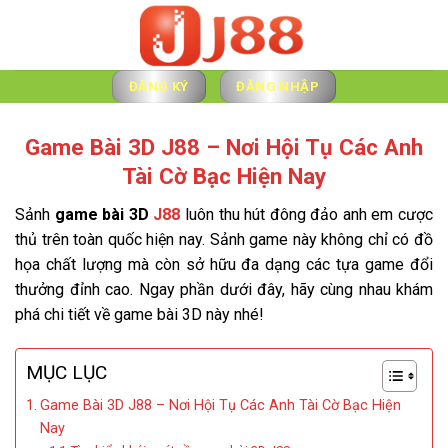
Chuyển
đến
nội
dung
ĐĂNG KÝ
ĐĂNG NHẬP
Game Bài 3D J88 – Nơi Hội Tụ Các Anh
Tài Cờ Bạc Hiện Nay
Sảnh
game bài 3D
J88
luôn thu hút đông đảo anh em cược
thủ trên toàn quốc hiện nay. Sảnh game này không chỉ có đồ
họa chất lượng mà còn sở hữu đa dạng các tựa game đổi
thưởng đỉnh cao. Ngay phần dưới đây, hãy cùng nhau khám
phá chi tiết về game bài 3D này nhé!
MỤC LỤC
Game Bài 3D J88 – Nơi Hội Tụ Các Anh Tài Cờ Bạc Hiện
Nay