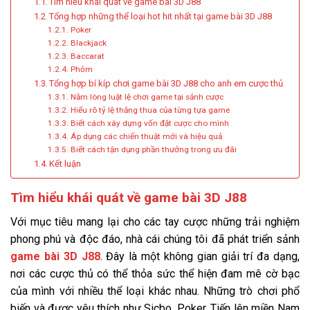
Tìm hiểu khái quát về game bài 3D J88
Tổng hợp những thể loại hot hit nhất tại game bài 3D J88
Poker
Blackjack
Baccarat
Phỏm
Tổng hợp bí kíp chơi game bài 3D J88 cho anh em cược thủ
Nằm lòng luật lệ chơi game tại sảnh cược
Hiểu rõ tỷ lệ thắng thua của từng tựa game
Biết cách xây dựng vốn đặt cược cho mình
Áp dụng các chiến thuật mới và hiệu quả
Biết cách tận dụng phần thưởng trong ưu đãi
Kết luận
Tìm hiểu khái quát về game bài 3D J88
Với mục tiêu mang lại cho các tay cược những trải nghiệm
phong phú và độc đáo, nhà cái chúng tôi đã phát triển sảnh
game bài 3D J88
. Đây là một không gian giải trí đa dạng,
nơi các cược thủ có thể thỏa sức thể hiện đam mê cờ bạc
của mình với nhiều thể loại khác nhau. Những trò chơi phổ
biến và được yêu thích như Sicbo, Poker, Tiến lên miền Nam