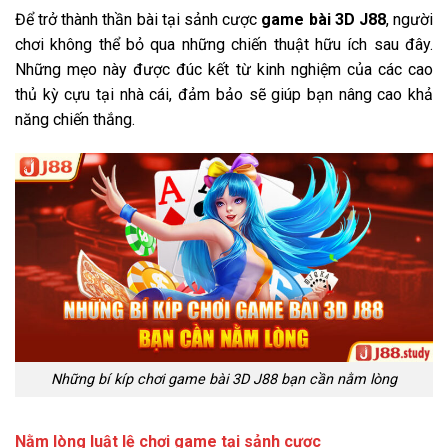
Để trở thành thần bài tại sảnh cược
game bài 3D J88
, người
chơi không thể bỏ qua những chiến thuật hữu ích sau đây.
Những mẹo này được đúc kết từ kinh nghiệm của các cao
thủ kỳ cựu tại nhà cái, đảm bảo sẽ giúp bạn nâng cao khả
năng chiến thắng.
Những bí kíp chơi game bài 3D J88 bạn cần nằm lòng
Nằm lòng luật lệ chơi game tại sảnh cược